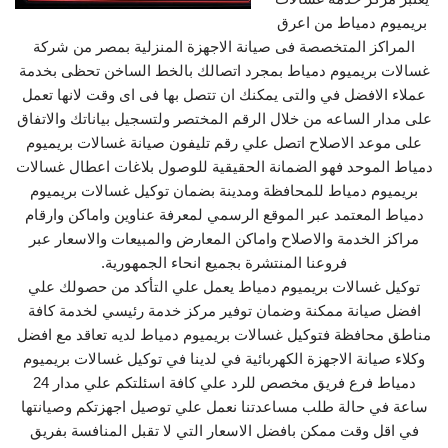
بريميوم دمياط من اعرق
المراكز المتخصصة فى صيانة الاجهزة المنزلية بمصر من شركة
غسالات بريميوم دمياط بمجرد اتصالك بالخط الساخن تحظى بخدمة
عملاء الافضل في والتى يمكنك ان تتصل بها فى اى وقت لانها تعمل
على مدار الساعه من خلال الرقم المختصر ولتسجيل بياناتك والاتفاق
على موعد الاصلاح اتصل علي رقم تليفون صيانة غسالات بريميوم
دمياط الموحد فهو الضمانة الحقيقية للوصول بلاغات اعطال غسالات
بريميوم دمياط للمحافظة ومدينة بضمان توكيل غسالات بريميوم
دمياط المعتمد عبر الموقع الرسمي لمعرفة عناوين واماكن وارقام
مراكز الخدمة والاصلاح واماكن المعارض والمبيعات والاسعار عبر
فروعنا المنتشرة بجميع انحاء الجمهورية.
توكيل غسالات بريميوم دمياط يعمل علي التأكد من حصولك علي
افضل صيانة ممكنة وضمان توفير مركز خدمة رئيسي لخدمة كافة
مناطق محافظة فتوكيل غسالات بريميوم دمياط لديه تعاقد مع افضل
وكلاء صيانة الاجهزة الكهربائية في لدينا في توكيل غسالات بريميوم
دمياط فرع فريق مخصص للرد علي كافة اسئلتكم علي مدار 24
ساعة في حالة طلب مساعدتنا نعمل علي توصيل اجهزتكم وصيانتها
في اقل وقت ممكن بافضل الاسعار التي لا تقبل المنافسة بفريق