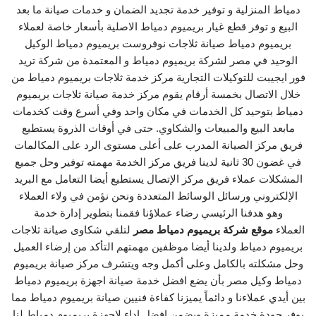
دمياط المنزلية و توفير خدمة تجديد الضمان و خدمات صيانة ما بعد
البيع و توفر قطع غيار بريميوم دمياط الاصلية بأسعار خاصة لعملاء
بريميوم دمياط صيانة ثلاجات نوفروست بريميوم دمياط الوكيل
الوحيد في مصر لشركة بريميوم دمياط و المعتمدة من شركة تريد
فور ايجيبت للتوكيلات التجارية مركز خدمة ثلاجات بريميوم دمياط من
خلال الاتصال بخمسة أرقام يقوم مركز خدمة صيانة ثلاجات بريميوم
دمياط بتوحيد كل الخدمات في مكان واحد وفي أسرع وقت كخدمات
مابعد البيع والمبيعات والشكاوي. حتى في أوقات الذروة يستطيع
فريق مركز الصيانة المدرب على أعلى مستوى الرد على المكالمات
في غضون 30 ثانية لدينا فريق مركز الخدمة مهمته توفير وحل جميع
المشكلات عملاء فريق مركز الإتصال يستطيع أيضا التعامل مع البريد
الإلكتروني ورسائل الوسائط المتعددة ونحن نؤمن في ولاء العملاء
وهو هدفنا الرئيسي رضاء عملاؤنا فقمنا بتطوير إدارة خدمة
العملاء
موقع شركة بريميوم دمياط مصر
لتلقي شكاوى صيانة ثلاجات
بريميوم دمياط ولدينا أيضا موظفين مهمتهم التأكد من إرضاء العميل
وحل مشكلته بالكامل وعلى أكمل وجه ويتشرف مركز صيانة بريميوم
دمياط وكيل مصر بأن يضع افضل خدمة صيانة اجهزة بريميوم دمياط
بين أيدي عملاءنا و دائماً يميزنا كفاءة فنيين صيانة بريميوم دمياط مما
يوفر جودة خدمة مميزة ويضمن افضل اداء لاجهزة بريميوم دمياط لنا