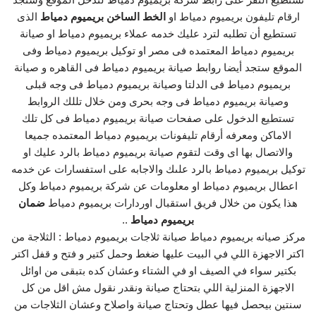
ارقام تليفون بريميوم دمياط او
الخط الساخن بريميوم دمياط
الذى
تستطيع أن تطلبه لترد عليك خدمه عملاء بريميوم دمياط او صيانة
بريميوم دمياط المعتمده فى مصر او توكيل بريميوم دمياط وفى
الموقع ستجد أيضا روابط صيانة بريميوم دمياط فى القاهره و صيانة
بريميوم دمياط فى الدلتا وصيانة بريميوم دمياط فى وجه قبلى
وصيانة بريميوم دمياط فى وجه بحرى ومن خلال تللك الروابط
تستطيع الدخول على صفحات صيانة بريميوم دمياط فى كل تلك
الاماكن ومعرفه أرقام تليفونات بريميوم دمياط المعتمده جميعا
والاتصال بها اى وقت لتقوم صيانة بريميوم دمياط بالرد عليك او
توكيل بريميوم دمياط بالرد علىك والاجابه على استفسارات عن خدمه
اعطال بريميوم دمياط او معلومات عن شركة بريميوم دمياط وكل
هذا يكون من خلال فريق استقبال اوردارات بريميوم دمياط
ضمان
بريميوم دمياط
..
مركز صيانه بريميوم دمياط صيانة ثلاجات بريميوم دمياط : الثلاجة من
اكتر الاجهزة اللي في البيت عليها ضغط وحمل كتير و فتح و قفل اكتر
بكتير سواء في الصيف او في الشتاء وعشان كده بتبقى من اوائل
الاجهزة المنزلية اللي بتحتاج صيانة ونقدر نقول مش اقل من كل
سنتين بيحصل فيها عطل وتحتاج صيانة واصلاح وعشان الثلاجات من