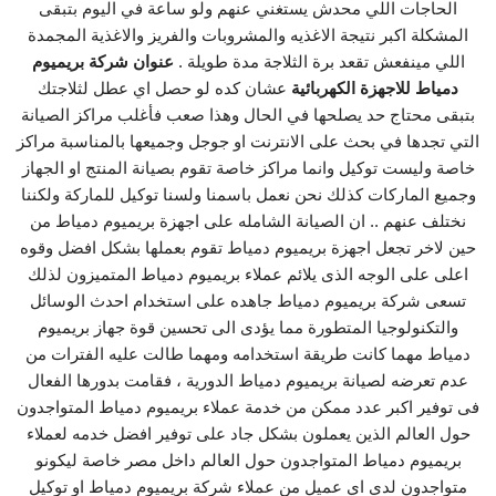
الحاجات اللي محدش يستغني عنهم ولو ساعة في اليوم بتبقى
المشكلة اكبر نتيجة الاغذيه والمشروبات والفريز والاغذية المجمدة
اللي مينفعش تقعد برة الثلاجة مدة طويلة .
عنوان شركة بريميوم
دمياط للاجهزة الكهربائية
عشان كده لو حصل اي عطل لثلاجتك
بتبقى محتاج حد يصلحها في الحال وهذا صعب فأغلب مراكز الصيانة
التي تجدها في بحث على الانترنت او جوجل وجميعها بالمناسبة مراكز
خاصة وليست توكيل وانما مراكز خاصة تقوم بصيانة المنتج او الجهاز
وجميع الماركات كذلك نحن نعمل باسمنا ولسنا توكيل للماركة ولكننا
نختلف عنهم .. ان الصيانة الشامله على اجهزة بريميوم دمياط من
حين لاخر تجعل اجهزة بريميوم دمياط تقوم بعملها بشكل افضل وقوه
اعلى على الوجه الذى يلائم عملاء بريميوم دمياط المتميزون لذلك
تسعى شركة بريميوم دمياط جاهده على استخدام احدث الوسائل
والتكنولوجيا المتطورة مما يؤدى الى تحسين قوة جهاز بريميوم
دمياط مهما كانت طريقة استخدامه ومهما طالت عليه الفترات من
عدم تعرضه لصيانة بريميوم دمياط الدورية ، فقامت بدورها الفعال
فى توفير اكبر عدد ممكن من خدمة عملاء بريميوم دمياط المتواجدون
حول العالم الذين يعملون بشكل جاد على توفير افضل خدمه لعملاء
بريميوم دمياط المتواجدون حول العالم داخل مصر خاصة ليكونو
متواجدون لدي اي عميل من عملاء شركة بريميوم دمياط او توكيل