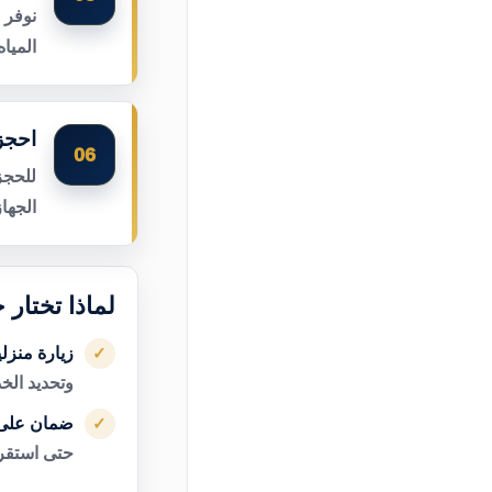
نوفر 
الميا
احجز
06
للحجز
الجها
لماذا تختار
زيارة منزل
✓
وتحديد الخ
ضمان على 
✓
حتى استقرا