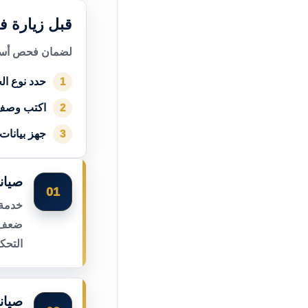
قبل زيارة ف
لضمان فحص أسرع
حدد نوع الج
1
اكتب وصف
2
جهز بيانات
3
صيان
01
خدمة 
ضعف ا
التحك
صيان