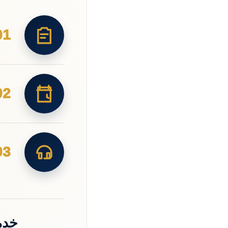
01
02
03
خدم