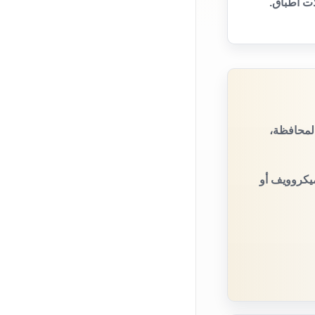
ت أطباق.
لمحافظة،
ميكروويف أو