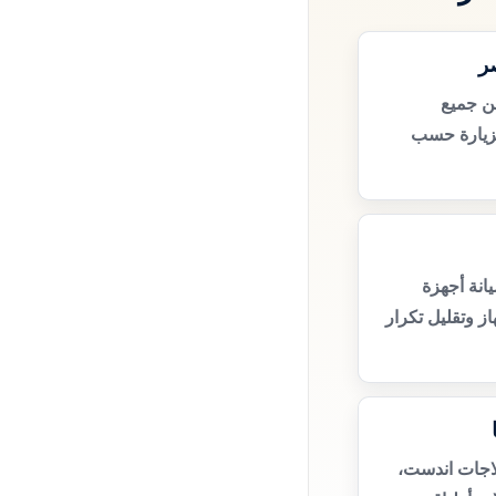
ر
ن جميع
زيارة حسب
انة أجهزة
ز وتقليل تكرار
لاجات اندست،