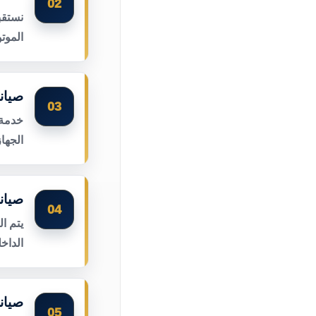
02
نستقب
الموت
صيان
03
خدمة 
الجها
صيان
04
يتم ا
الداخ
صيان
05