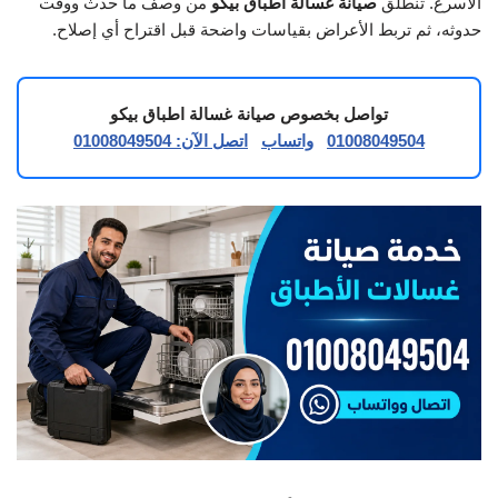
الأسرع. تنطلق
صيانة غسالة اطباق بيكو
من وصف ما حدث ووقت
حدوثه، ثم تربط الأعراض بقياسات واضحة قبل اقتراح أي إصلاح.
تواصل بخصوص صيانة غسالة اطباق بيكو
01008049504
واتساب
اتصل الآن: 01008049504