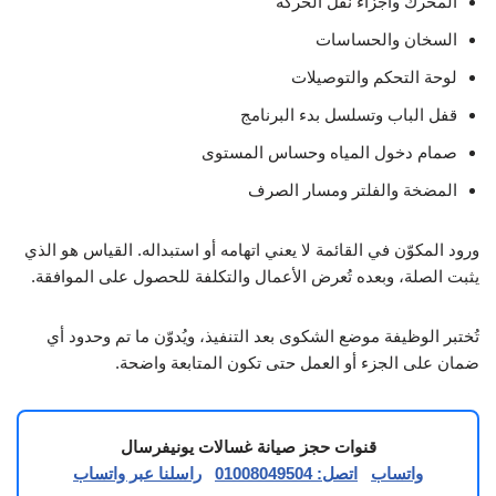
المحرك وأجزاء نقل الحركة
السخان والحساسات
لوحة التحكم والتوصيلات
قفل الباب وتسلسل بدء البرنامج
صمام دخول المياه وحساس المستوى
المضخة والفلتر ومسار الصرف
ورود المكوّن في القائمة لا يعني اتهامه أو استبداله. القياس هو الذي
يثبت الصلة، وبعده تُعرض الأعمال والتكلفة للحصول على الموافقة.
تُختبر الوظيفة موضع الشكوى بعد التنفيذ، ويُدوّن ما تم وحدود أي
ضمان على الجزء أو العمل حتى تكون المتابعة واضحة.
قنوات حجز صيانة غسالات يونيفرسال
واتساب
اتصل: 01008049504
راسلنا عبر واتساب