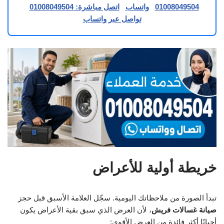
01008049504
واتساب
اتصل مباشرة: 01008049504
تواصل عبر واتساب
خريطة أولية للأعراض
تبدأ الصورة من ملاحظاتك اليومية. سجّل العلامة الأسبق قبل حجز
صيانة غسالات فريش
، لأن العرض الذي سبق بقية الأعراض يكون
أحيانًا أكثر فائدة من العرض الأقوى: