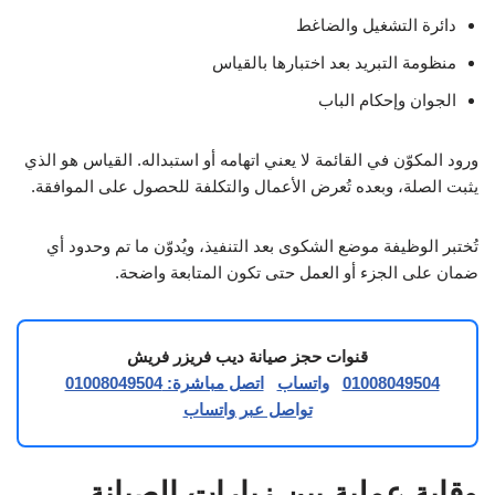
دائرة التشغيل والضاغط
منظومة التبريد بعد اختبارها بالقياس
الجوان وإحكام الباب
ورود المكوّن في القائمة لا يعني اتهامه أو استبداله. القياس هو الذي
يثبت الصلة، وبعده تُعرض الأعمال والتكلفة للحصول على الموافقة.
تُختبر الوظيفة موضع الشكوى بعد التنفيذ، ويُدوّن ما تم وحدود أي
ضمان على الجزء أو العمل حتى تكون المتابعة واضحة.
قنوات حجز صيانة ديب فريزر فريش
01008049504
واتساب
اتصل مباشرة: 01008049504
تواصل عبر واتساب
وقاية عملية بين زيارات الصيانة