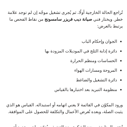
تُراجع الحالة الخارجية أولًا، ثم يُجرى تشغيل موجّه إن لم توجد علامة
خطر. ويختار فني
صيانة ديب فريزر سامسونج
من نقاط الفحص ما
يرتبط بالعرض:
الجوان وإحكام الباب
دائرة إذابة الثلج في الموديلات المزودة بها
الحساسات ومنظم الحرارة
المروحة ومسارات الهواء
دائرة التشغيل والضاغط
منظومة التبريد بعد اختبارها بالقياس
ورود المكوّن في القائمة لا يعني اتهامه أو استبداله. القياس هو الذي
يثبت الصلة، وبعده تُعرض الأعمال والتكلفة للحصول على الموافقة.
تُختبر الوظيفة موضع الشكوى بعد التنفيذ، ويُدوّن ما تم وحدود أي