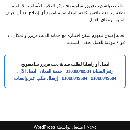
اطلب
صيانة ديب فريزر سامسونج
بذكر العلامة الأساسية لا باسم
قطعة متوقعة. ناقش تكلفة المعاينة، ثم اعتمد أي إصلاح بعد أن تعرف
السبب ونطاق العمل.
الغاية إصلاح مفهوم يمكن اختباره مع حماية الديب فريزر والمكان، لا
عودة مؤقتة للعمل تخفي السبب.
اتصل أو راسلنا لطلب صيانة ديب فريزر سامسونج
رقم الصيانة 01008049504
خدمة العملاء
اتصل الآن:
01008049504
01008049504
إرسال طلب عبر واتساب
Neve
| مشغل بواسطة
WordPress