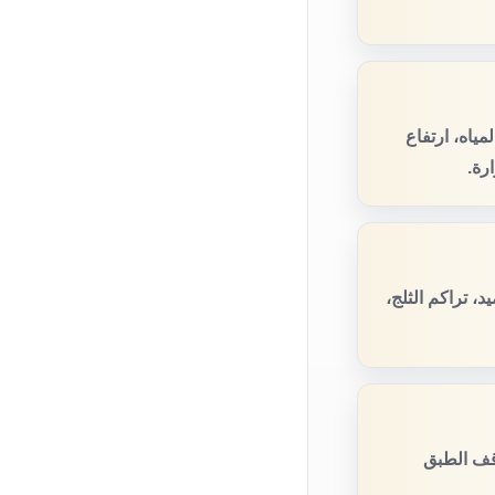
ياه، ارتفاع
رة.
، تراكم الثلج،
قف الطبق