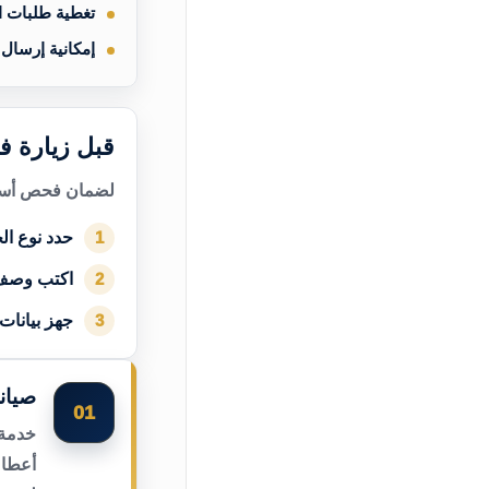
تغطية طلبات 
إمكانية إرسال
قبل زيارة ف
لضمان فحص أسرع
حدد نوع الج
1
اكتب وصف
2
جهز بيانات
3
صيان
01
خدمة 
أعطال