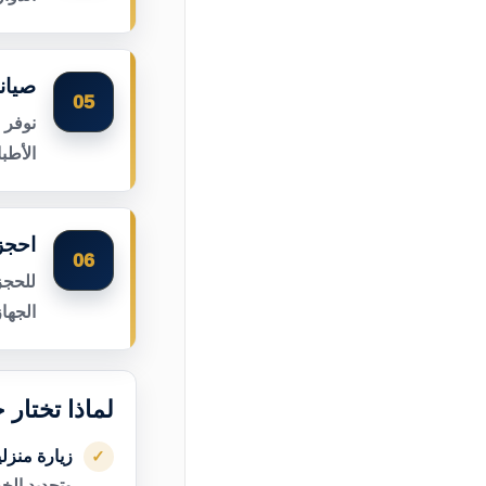
صيان
05
نوفر 
الأطب
احجز
06
للحجز
الجها
لماذا تختار
زيارة منزل
✓
وتحديد الخ