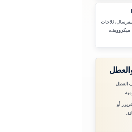
نيفرسال، ثلاجات
 ميكروويف،
والعطل
ف العطل
مية.
ريزر أو
ة.