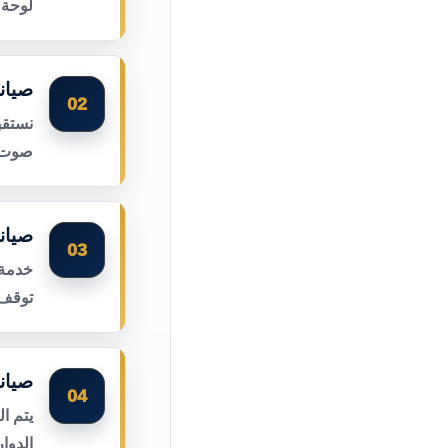
لوحة 
صيان
02
نستقب
صوت ا
صيان
03
خدمة 
توقف 
صيان
04
يتم ا
الدوا