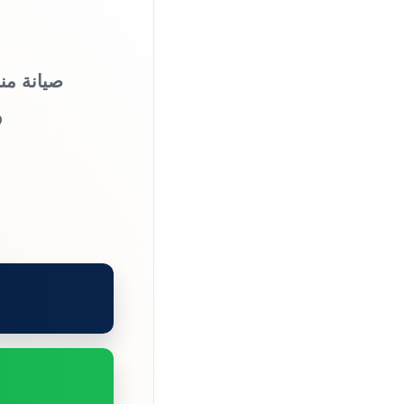
صيانة من
و