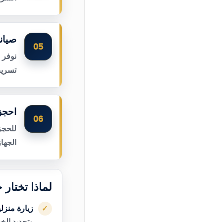
صيان
05
نوفر 
تسريب
احجز
06
للحجز
الجها
لماذا تختار
زيارة منزل
✓
وتحديد الخ