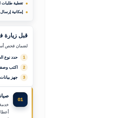
تغطية طلبات 
إمكانية إرسال
قبل زيارة ف
لضمان فحص أسرع
حدد نوع الج
1
اكتب وصف
2
جهز بيانات
3
صيان
01
خدمة 
أعطال