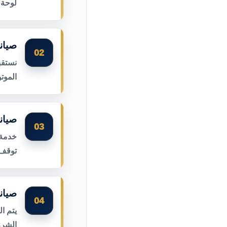
لوحة 
صيان
02
نستقب
الموت
صيان
03
خدمة 
توقف 
صيان
04
يتم ا
الشرر