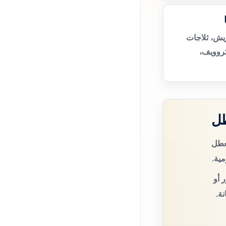
يش، ثلاجات
روويف،
طل
لعطل
مية.
 أو
ة.