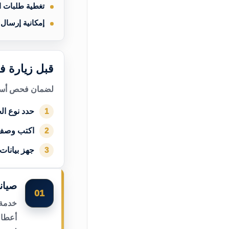
تغطية طلبات 
إمكانية إرسال
قبل زيارة ف
لضمان فحص أسرع
حدد نوع الج
1
اكتب وصف
2
جهز بيانات
3
صيان
01
خدمة 
أعطال