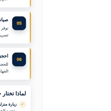
صيان
05
نوفر 
تسريب
احجز
06
للحجز
الجها
لماذا تختار
زيارة منزل
✓
وتحديد الخ