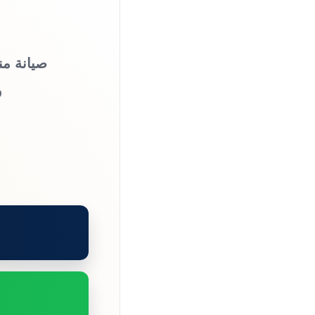
صيانة من
و