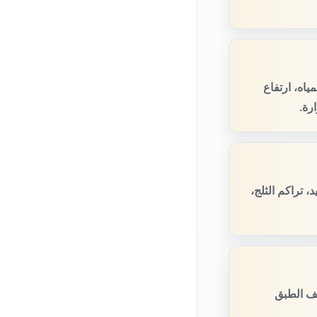
اه، ارتفاع
رة.
 تراكم الثلج،
قف الطبق