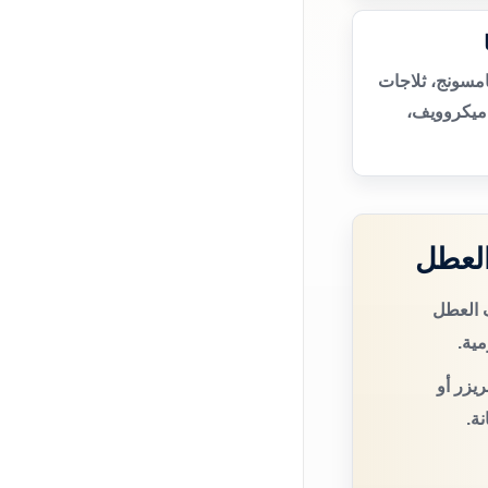
مسونج، ثلاجات
ميكروويف،
العطل
 العطل
مية.
يزر أو
ة.