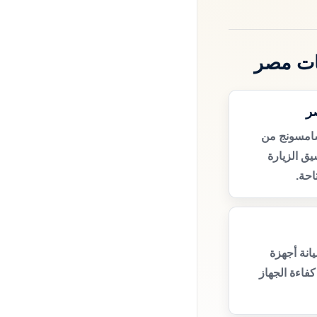
ات مصر
ر
سامسونج من
ق الزيارة
حة.
انة أجهزة
فاءة الجهاز