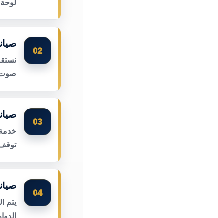
لوحة 
صيان
02
نستقب
صوت ا
صيان
03
خدمة 
توقف 
صيان
04
يتم ا
الدوا