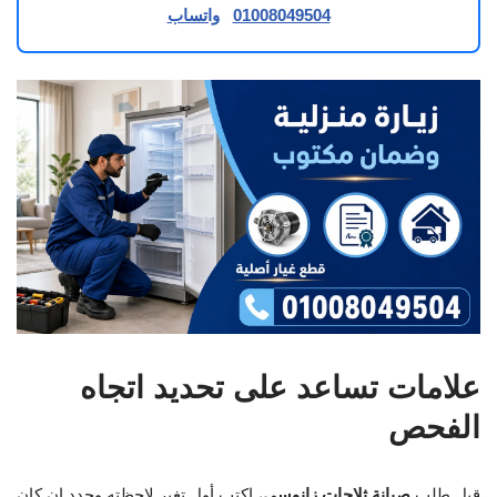
01008049504
واتساب
علامات تساعد على تحديد اتجاه
الفحص
قبل طلب
صيانة ثلاجات زانوسي
، اكتب أول تغير لاحظته وحدد إن كان