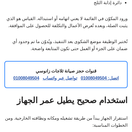
دائرة إذابة الثلج
ورود المكوّن في القائمة لا يعني اتهامه أو استبداله. القياس هو الذي
يثبت الصلة، وبعده تُعرض الأعمال والتكلفة للحصول على الموافقة.
تُختبر الوظيفة موضع الشكوى بعد التنفيذ، ويُدوّن ما تم وحدود أي
ضمان على الجزء أو العمل حتى تكون المتابعة واضحة.
قنوات حجز صيانة ثلاجات زانوسي
اتصل: 01008049504
تواصل عبر واتساب
01008049504
استخدام صحيح يطيل عمر الجهاز
استقرار الجهاز يبدأ من طريقة تشغيله ومكانه ونظافته الخارجية. ومن
الخطوات المناسبة: