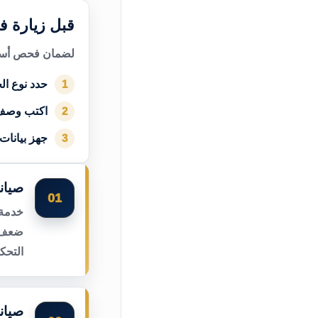
قبل زيارة ف
لضمان فحص أسرع
حدد نوع الج
1
اكتب وصف
2
جهز بيانات
3
صيان
01
خدمة 
ضعف ا
التحك
صيانة