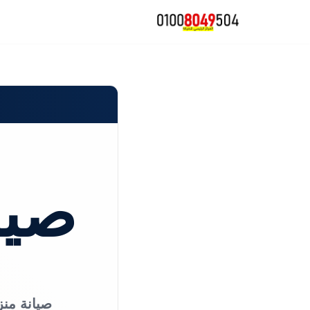
تخطى
إلى
المحتوى
صيا
صيانة منز