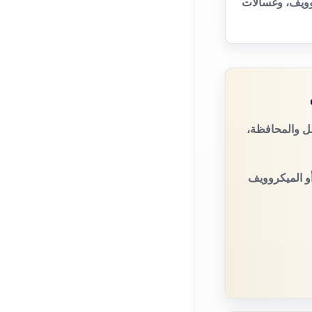
وويف، وغسالات
طل والمحافظة،
أو الميكروويف