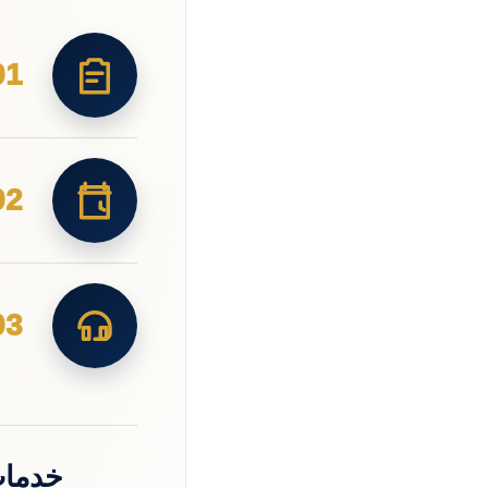
01
02
03
خدمات