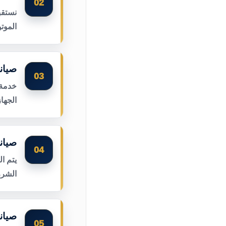
02
نستقب
الموت
صيان
03
خدمة 
الجها
صيان
04
يتم ا
الشرر
صيان
05