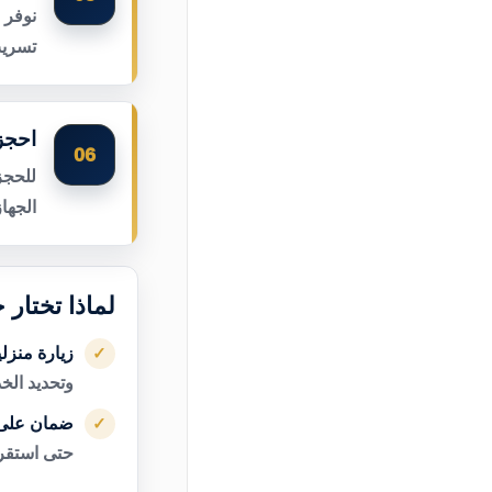
نوفر 
تسريب
احجز 
06
للحجز
الجها
لماذا تختار 
زيارة منزل
✓
وتحديد الخ
ضمان على 
✓
حتى استقرا